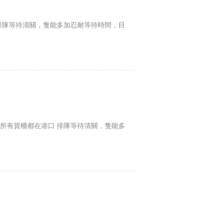
排隊等待清關，隻能多加忍耐等待時間，目
，所有貨櫃都在港口 排隊等待清關，隻能多