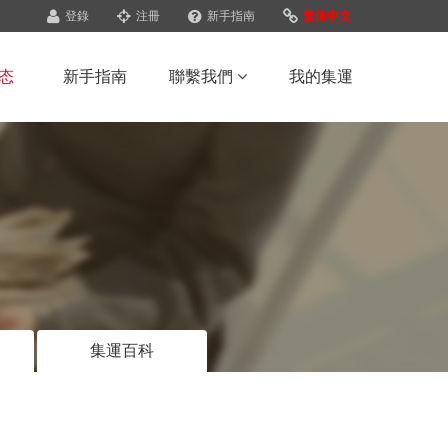
登錄
注冊
新手指南
繁体中文
态
新手指南
聯繫我們
我的集運
集運百科