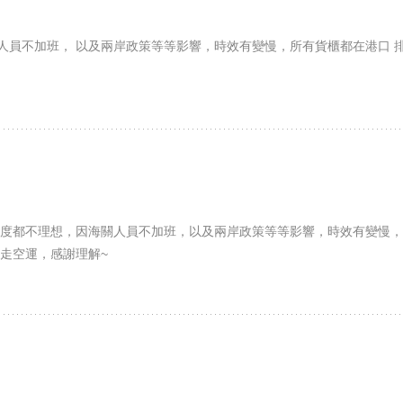
人員不加班， 以及兩岸政策等等影響，時效有變慢，所有貨櫃都在港口 
度都不理想，因海關人員不加班，​ 以及兩岸政策等等影響，時效有變慢
走空運，感謝理解~​