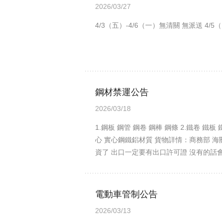
2026/03/27
4/3（五）-4/6（一）無清關 無派送 4
鋼材禁運公告
2026/03/18
1.鋼板 鋼管 鋼卷 鋼棒 鋼條 2.鐵卷 鐵
心 實心鋼鐵鋁材質 貨物詳情：商務部 海關總署公告2
資了 出口一定要有出口許可證 沒有的話
電動車管制公告
2026/03/13