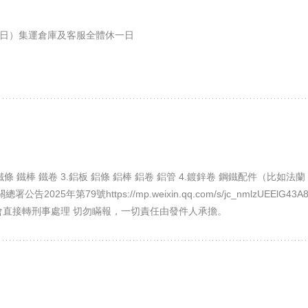
/5（日）集運倉庫及客服全體休一日
板 鐵條 鐵棒 鐵卷 3.鋁板 鋁條 鋁棒 鋁卷 鋁管 4.鍍鋅卷 鋼鐵配件（比如
025年第79號https://mp.weixin.qq.com/s/jc_nmlzUEEl
會直接轉刑事處理 切勿瞞報，一切責任由發件人承擔。​