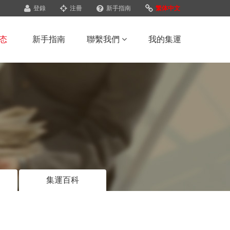
登錄
注冊
新手指南
繁体中文
态
新手指南
聯繫我們
我的集運
集運百科