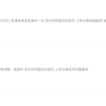
、無派件 6/19(五) 集運倉庫及客服休一日 有任何問題請先留言 上班日會陸續
/3(日) 無清關、無派件 有任何問題請先留言 上班日會依序回覆處理