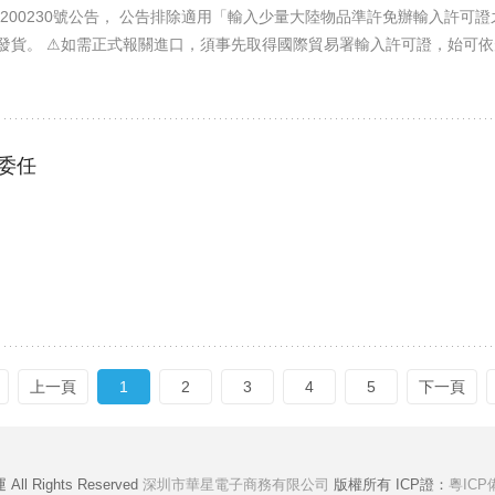
550200230號公告， 公告排除適用「輸入少量大陸物品準許免辦輸入許
發貨。 ⚠如需正式報關進口，須事先取得國際貿易署輸入許可證，始可依
先委任
上一頁
1
2
3
4
5
下一頁
All Rights Reserved
深圳市華星電子商務有限公司
版權所有 ICP證：
粵ICP備