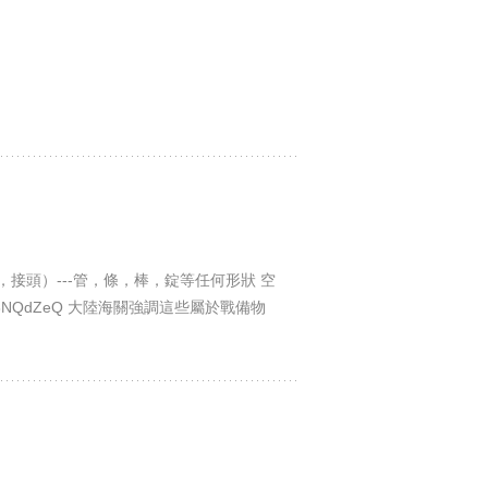
法蘭，接頭）---管，條，棒，錠等任何形狀 空
G43A8NQdZeQ 大陸海關強調這些屬於戰備物