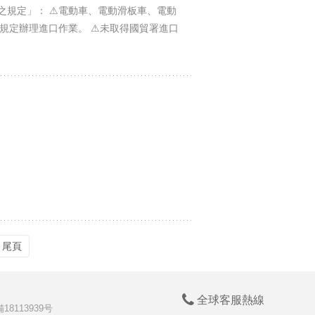
可證之規定」： ⚠電動車、電動滑板車、電動
規定辦理進口作業。 ⚠未取得國貿署進口
尾頁
全球客服熱線
18113939号