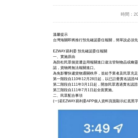
時間：2022
溫馨提示
台灣海關即將推行預先確認委任報關，簡單說必須先按下
EZWAY易利委
預先確認委任報關
一、實施原由
為防杜民眾個資遭盜用報關進口違法管制物品或幽靈
認，貨物將無法報關進口。
為免影響快遞貨物通關秩序，並給予業者及民眾充足
第一階段自110年12月28日起，以已註冊實名認
第二階段自111年3月1日起，開放民眾透過實名認
第三階段自111年7月1日起全面實施。
二、民眾配合事項
(一)若EZWAY易利委APP個人資料頁面顯示紅底