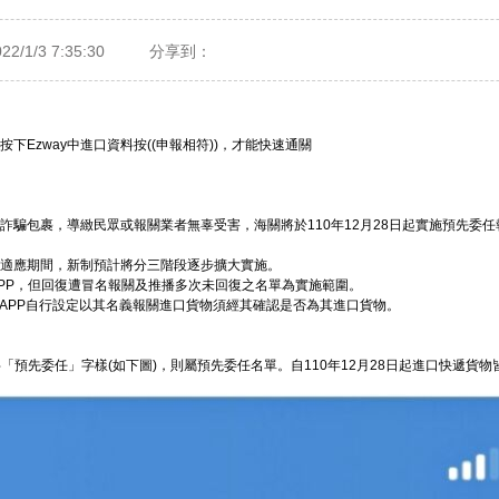
/1/3 7:35:30
分享到：
Ezway中進口資料按((申報相符))，才能快速通關
詐騙包裹，導緻民眾或報關業者無辜受害，海關將於110年12月28日起實施預先委
適應期間，新制預計將分三階段逐步擴大實施。
證APP，但回復遭冒名報關及推播多次未回復之名單為實施範圍。
證APP自行設定以其名義報關進口貨物須經其確認是否為其進口貨物。
黑字「預先委任」字樣(如下圖)，則屬預先委任名單。自110年12月28日起進口快遞貨