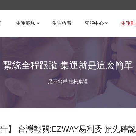
頁
集運服務
集運收費
客服中心
集運動
繫統全程跟蹤 集運就是這麽簡單
足不出戶 輕松集運
告】 台灣報關:EZWAY易利委 預先確