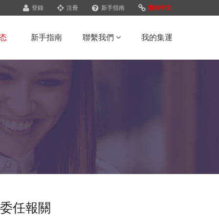
登錄
注冊
新手指南
繁体中文
态
新手指南
聯繫我們
我的集運
認委任報關