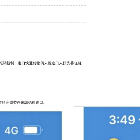
任報關新制，進口快遞貨物倘未經進口人預先委任確
物皆須完成委任確認始得進口。