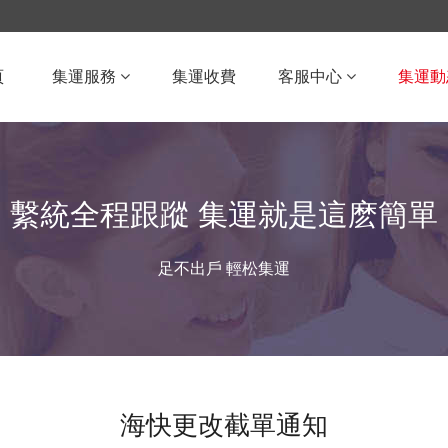
頁
集運服務
集運收費
客服中心
集運動
繫統全程跟蹤 集運就是這麽簡單
足不出戶 輕松集運
海快更改截單通知