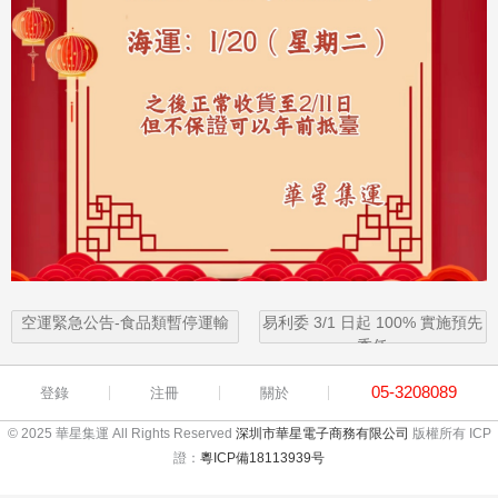
空運緊急公告-食品類暫停運輸
易利委 3/1 日起 100% 實施預先
委任
05-3208089
登錄
注冊
關於
© 2025 華星集運 All Rights Reserved
深圳市華星電子商務有限公司
版權所有 ICP
證：
粵ICP備18113939号