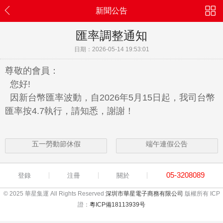
新聞公告
匯率調整通知
日期：2026-05-14 19:53:01
尊敬的會員：
您好!
因新台幣匯率波動，自2026年5月15日起，我司台幣
匯率按4.7執行，請知悉，謝謝！
五一勞動節休假
端午連假公告
05-3208089
登錄
注冊
關於
© 2025 華星集運 All Rights Reserved
深圳市華星電子商務有限公司
版權所有 ICP
證：
粵ICP備18113939号